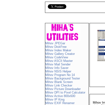
Mihov JPEGar
Mihov DiskFree
Mihov Index Maker
Mihov Gallery Creator
Mihov CodeView
Mihov ASCII Master
Mihov Mail Sender
Mihov Info Saver
Mihov NSIS Helper
Mihov Program No 14
Mihov Background Tester
Mihov Blank Screen
Mihov Link Checker
Mihov Picture Downloader
Mihov DPI to Pixel Calculator
Mihov Active 800x600
Mihov IP King
Mihov Im
Mihov EXIF Renamer