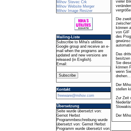
vieler B
Mihov Stevec Crk
veränder
Mihov Website Merger
vergröße
Mihov Image Resizer
Die zwei
zwischen
können a
von GIF 
des Prog
Mailing-Liste
gewünsch
Subscribe to Miha's utilities
automati
Google group and receive an e-
mail when the programs are
Das drit
updated and new versions are
besitzen
released (in English).
Sie dies
Email:
können F
wenn Sie
drehen...
Der Miho
stellen 
Kontakt
freeware@mihov.com
Zur Zeit
Niederlä
Übersetzung
Slowakis
Seite wurde übersetzt von:
Gernot Herbst
Der Miho
Programmbeschreibung wurde
übersetzt von: Gernot Herbst
Programm wurde übersetzt von: