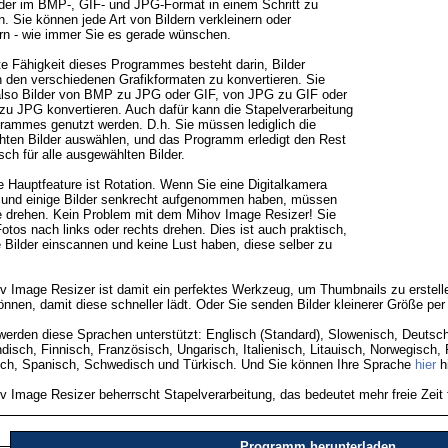
ilder im BMP-, GIF- und JPG-Format in einem Schritt zu
n. Sie können jede Art von Bildern verkleinern oder
rn - wie immer Sie es gerade wünschen.
te Fähigkeit dieses Programmes besteht darin, Bilder
 den verschiedenen Grafikformaten zu konvertieren. Sie
lso Bilder von BMP zu JPG oder GIF, von JPG zu GIF oder
zu JPG konvertieren. Auch dafür kann die Stapelverarbeitung
rammes genutzt werden. D.h. Sie müssen lediglich die
ten Bilder auswählen, und das Programm erledigt den Rest
sch für alle ausgewählten Bilder.
te Hauptfeature ist Rotation. Wenn Sie eine Digitalkamera
 und einige Bilder senkrecht aufgenommen haben, müssen
e drehen. Kein Problem mit dem Mihov Image Resizer! Sie
otos nach links oder rechts drehen. Dies ist auch praktisch,
 Bilder einscannen und keine Lust haben, diese selber zu
v Image Resizer ist damit ein perfektes Werkzeug, um Thumbnails zu erstell
können, damit diese schneller lädt. Oder Sie senden Bilder kleinerer Größe pe
 werden diese Sprachen unterstützt: Englisch (Standard), Slowenisch, Deutsch
ndisch, Finnisch, Französisch, Ungarisch, Italienisch, Litauisch, Norwegisch, 
ch, Spanisch, Schwedisch und Türkisch. Und Sie können Ihre Sprache
hier
h
v Image Resizer beherrscht Stapelverarbeitung, das bedeutet mehr freie Zeit f
Programm herunterladen